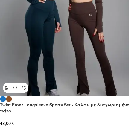
Twist Front Longsleeve Sports Set - Κολάν με διαχωρισμένο
πάτο
48,00
€