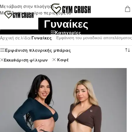
ΔΩΡΕΆΝ ΑΠΟΣΤΟΛΉ ΓΙΑ ΠΑΡΑΓΓΕΛΊΕΣ ΆΝΩ ΤΩΝ 70,00 €
Μετάβαση στην πλοήγηση
ΜΕΝΟΎ
Μετάβαση στο κύριο περιεχόμενο
Γυναίκες
Κατηγορίες
Αρχική σελίδα
/
Γυναίκες
Εμφάνιση του μοναδικού αποτελέσματος
Εμφάνιση πλευρικής μπάρας
Καφέ
Εκκαθάριση φίλτρων