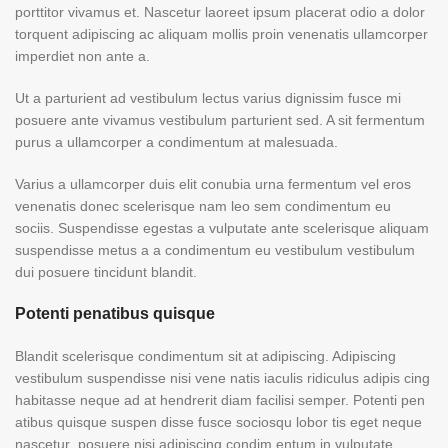
porttitor vivamus et. Nascetur laoreet ipsum placerat odio a dolor
torquent adipiscing ac aliquam mollis proin venenatis ullamcorper
imperdiet non ante a.
Ut a parturient ad vestibulum lectus varius dignissim fusce mi
posuere ante vivamus vestibulum parturient sed. A sit fermentum
purus a ullamcorper a condimentum at malesuada.
Varius a ullamcorper duis elit conubia urna fermentum vel eros
venenatis donec scelerisque nam leo sem condimentum eu
sociis. Suspendisse egestas a vulputate ante scelerisque aliquam
suspendisse metus a a condimentum eu vestibulum vestibulum
dui posuere tincidunt blandit.
Potenti penatibus quisque
Blandit scelerisque condimentum sit at adipiscing. Adipiscing
vestibulum suspendisse nisi vene natis iaculis ridiculus adipis cing
habitasse neque ad at hendrerit diam facilisi semper. Potenti pen
atibus quisque suspen disse fusce sociosqu lobor tis eget neque
nascetur posuere nisi adipiscing condim entum in vulputate