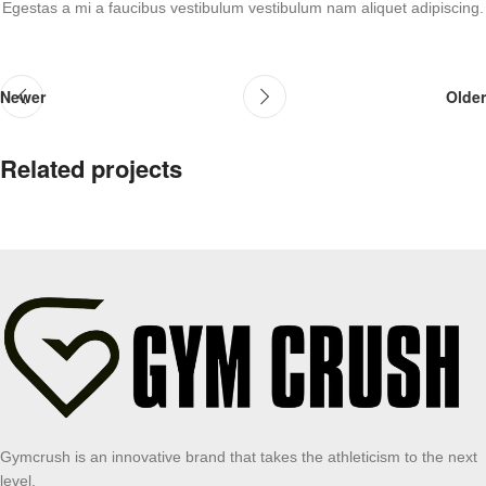
Egestas a mi a faucibus vestibulum vestibulum nam aliquet adipiscing.
Newer
Older
Related projects
A lacus bibendum pulvinar
Furniture
Gymcrush is an innovative brand that takes the athleticism to the next
level.